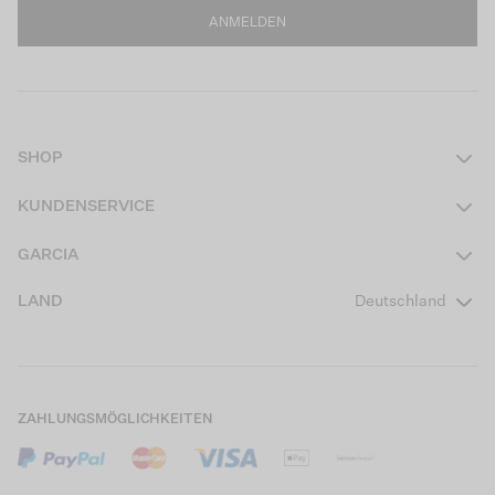
ANMELDEN
SHOP
Damen
KUNDENSERVICE
Herren
Kontakt
GARCIA
Mädchen Teens
FAQ
Über uns
LAND
Deutschland
Jungen Teens
Aktionsbedingungen
Garcia Stories
Mädchen Kids
Versand
Our Responsible Journey
Jungen Kids
Rücksendung
Store Locator
ZAHLUNGSMÖGLICHKEITEN
Sale
Cookies
Careers
Mein Konto
B2B Kontaktinformationen