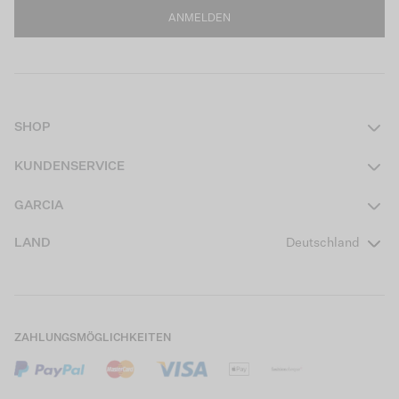
ANMELDEN
SHOP
Damen
KUNDENSERVICE
Herren
Kontakt
GARCIA
Mädchen Teens
FAQ
Über uns
LAND
Deutschland
Jungen Teens
Aktionsbedingungen
Garcia Stories
Mädchen Kids
Versand
Our Responsible Journey
Jungen Kids
Rücksendung
Store Locator
ZAHLUNGSMÖGLICHKEITEN
Sale
Cookies
Careers
Mein Konto
B2B Kontaktinformationen