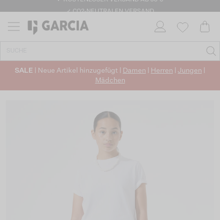
✓ KOSTENLOSER VERSAND AB 50 €
✓ CO2-NEUTRALEN VERSAND
SALE
| Neue Artikel hinzugefügt |
Damen
|
Herren
|
Jungen
|
Mädchen