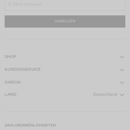
ANMELDEN
SHOP
Damen
KUNDENSERVICE
Herren
Kontakt
GARCIA
Mädchen Teens
FAQ
Über uns
LAND
Deutschland
Jungen Teens
Aktionsbedingungen
Garcia Stories
Mädchen Kids
Versand
Our Responsible Journey
Jungen Kids
Rücksendung
Store Locator
ZAHLUNGSMÖGLICHKEITEN
Sale