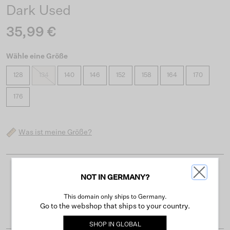
Dark Used
35,99 €
Wähle eine Größe
128
134
140
146
152
158
164
170
176
Was ist meine Größe?
Kostenloser Versand ab 50 €
NOT IN GERMANY?
Lieferzeit 3-4 Arbeitstagen
This domain only ships to Germany.
Go to the webshop that ships to your country.
Einfache Rückgabe innerhalb von 30 Tagen
SHOP IN
GLOBAL