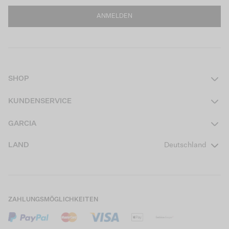
ANMELDEN
SHOP
Damen
KUNDENSERVICE
Herren
Kontakt
GARCIA
Mädchen Teens
FAQ
Über uns
LAND
Deutschland
Jungen Teens
Aktionsbedingungen
Garcia Stories
Mädchen Kids
Versand
Our Responsible Journey
Jungen Kids
Rücksendung
Store Locator
ZAHLUNGSMÖGLICHKEITEN
Sale
Cookies
Careers
Mein Konto