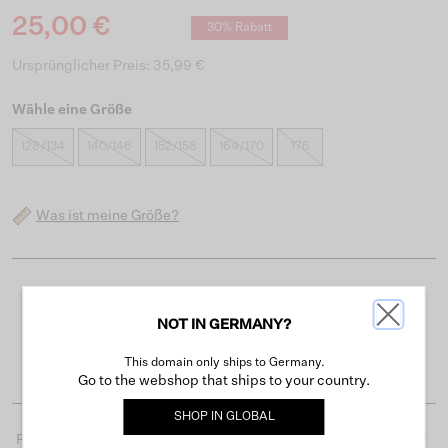
25,00 €
30% Rabatt
Ursprünglicher Preis: 35,99 €
Wähle eine Größe
128/134
140/146
152/158
164/170
176
Was ist meine Größe?
Kostenloser Versand ab 50 €
NOT IN GERMANY?
Lieferzeit 3-4 Arbeitstagen
Einfache Rückgabe innerhalb von 30 Tagen
This domain only ships to Germany.
Go to the webshop that ships to your country.
SHOP IN
GLOBAL
Produktdetails