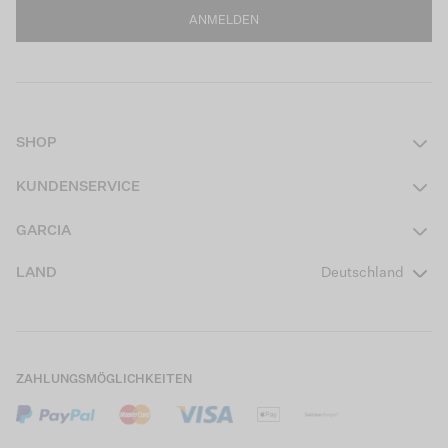
ANMELDEN
SHOP
Damen
KUNDENSERVICE
Herren
Kontakt
GARCIA
Mädchen Teens
FAQ
Über uns
LAND
Deutschland
Jungen Teens
Aktionsbedingungen
Garcia Stories
Mädchen Kids
Versand
Our Responsible Journey
Jungen Kids
Rücksendung
Store Locator
ZAHLUNGSMÖGLICHKEITEN
Sale
Cookies
Careers
Mein Konto
B2B Kontaktinformationen