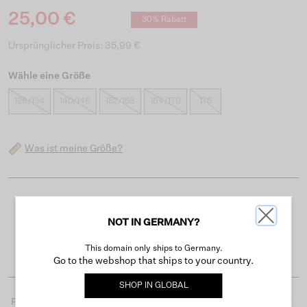
25,00 €
30% Rabatt
Ursprünglicher Preis: 35,99 €
Wähle eine Größe
128/134
140/146
152/158
164/170
176
Was ist meine Größe?
Kostenloser Versand ab 50 €
NOT IN GERMANY?
Lieferzeit 3-4 Arbeitstagen
Einfache Rückgabe innerhalb von 30 Tagen
This domain only ships to Germany.
Go to the webshop that ships to your country.
SHOP IN
GLOBAL
Produktdetails