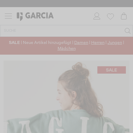
SALE
| Neue Artikel hinzugefügt |
Damen
|
Herren
|
Jungen
|
Mädchen