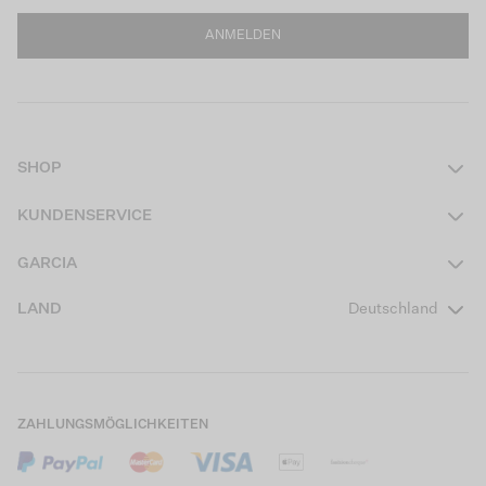
ANMELDEN
SHOP
Damen
KUNDENSERVICE
Herren
Kontakt
GARCIA
Mädchen Teens
FAQ
Über uns
LAND
Deutschland
Jungen Teens
Aktionsbedingungen
Garcia Stories
Mädchen Kids
Versand
Our Responsible Journey
Jungen Kids
Rücksendung
Store Locator
ZAHLUNGSMÖGLICHKEITEN
Sale
Cookies
Careers
Mein Konto