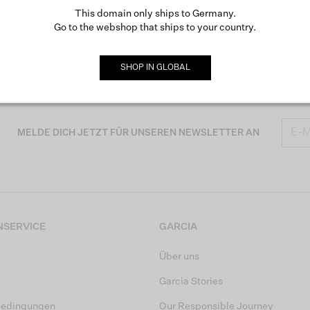
This domain only ships to Germany.
Go to the webshop that ships to your country.
SHOP IN
GLOBAL
MELDE DICH JETZT FÜR UNSEREN NEWSLETTER AN
SERVICE
GARCIA
Über uns
Garcia Stories
bedingungen
Our Responsible Journey