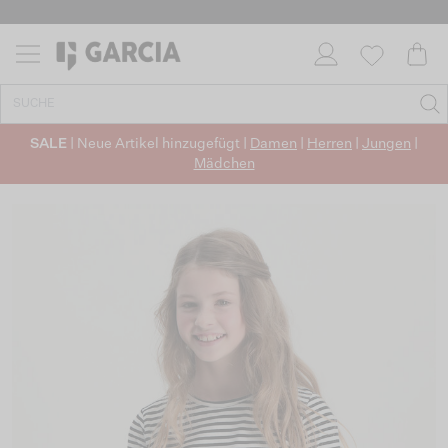
SALE
| Neue Artikel hinzugefügt |
Damen
|
Herren
|
Jungen
|
Mädchen