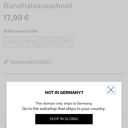
Rundhalsausschnitt
17,99 €
Wähle eine Größe
140/146
152/158
164/170
176
Was ist meine Größe?
Kostenloser Versand ab 50 €
NOT IN GERMANY?
Lieferzeit 3-4 Arbeitstagen
Einfache Rückgabe innerhalb von 30 Tagen
This domain only ships to Germany.
Go to the webshop that ships to your country.
SHOP IN
GLOBAL
Produktdetails