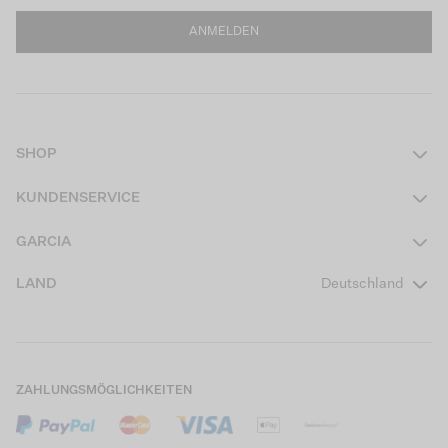
ANMELDEN
SHOP
Damen
KUNDENSERVICE
Herren
Kontakt
GARCIA
Mädchen Teens
FAQ
Über uns
LAND
Deutschland
Jungen Teens
Aktionsbedingungen
Garcia Stories
Mädchen Kids
Versand
Our Responsible Journey
Jungen Kids
Rücksendung
Store Locator
ZAHLUNGSMÖGLICHKEITEN
Sale
Cookies
Careers
Mein Konto