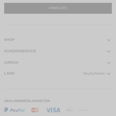
ANMELDEN
SHOP
Damen
KUNDENSERVICE
Herren
Kontakt
GARCIA
Mädchen Teens
FAQ
Über uns
LAND
Deutschland
Jungen Teens
Aktionsbedingungen
Garcia Stories
Mädchen Kids
Versand
Our Responsible Journey
Jungen Kids
Rücksendung
Store Locator
ZAHLUNGSMÖGLICHKEITEN
Sale
Cookies
Careers
Mein Konto