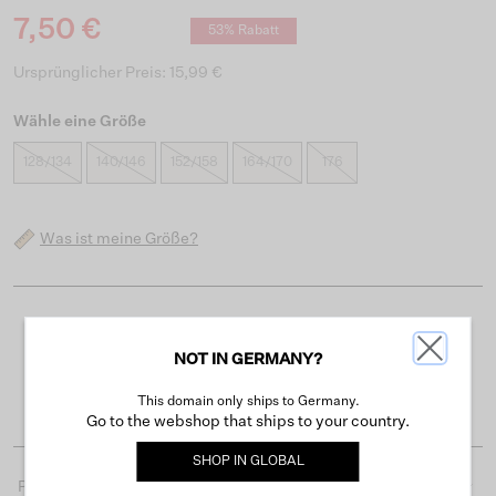
7,50 €
53% Rabatt
Ursprünglicher Preis: 15,99 €
Wähle eine Größe
128/134
140/146
152/158
164/170
176
Was ist meine Größe?
Kostenloser Versand ab 50 €
NOT IN GERMANY?
Lieferzeit 3-4 Arbeitstagen
Einfache Rückgabe innerhalb von 30 Tagen
This domain only ships to Germany.
Go to the webshop that ships to your country.
SHOP IN
GLOBAL
Produktdetails