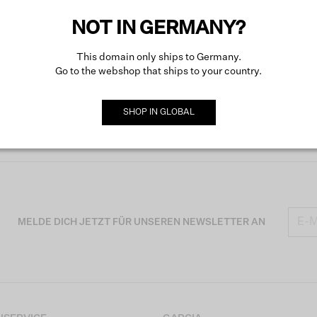
NOT IN GERMANY?
This domain only ships to Germany.
Go to the webshop that ships to your country.
SHOP IN
GLOBAL
MELDE DICH JETZT FÜR UNSEREN NEWSLETTER AN