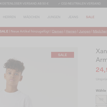
 KOSTENLOSER VERSAND AB 50 €
✓ CO2-NEUTRALEN VERSAND
HERREN
MÄDCHEN
JUNGEN
JEANS
SALE
SALE
| Neue Artikel hinzugefügt |
Damen
|
Herren
|
Jungen
|
Mädche
Xan
Ar
24,
Ursprün
Wähle 
128