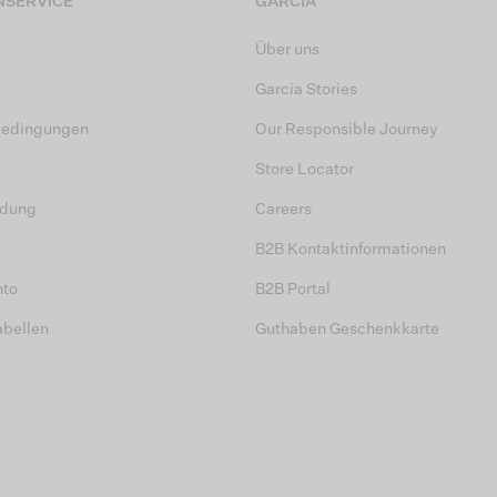
SERVICE
GARCIA
Über uns
Garcia Stories
bedingungen
Our Responsible Journey
Store Locator
dung
Careers
B2B Kontaktinformationen
nto
B2B Portal
abellen
Guthaben Geschenkkarte