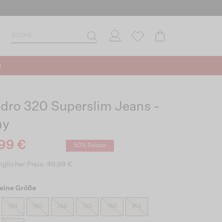
n
dro 320 Superslim Jeans -
my
99 €
50% Rabatt
glicher Preis: 49,99 €
eine Größe
134
140
146
152
158
164