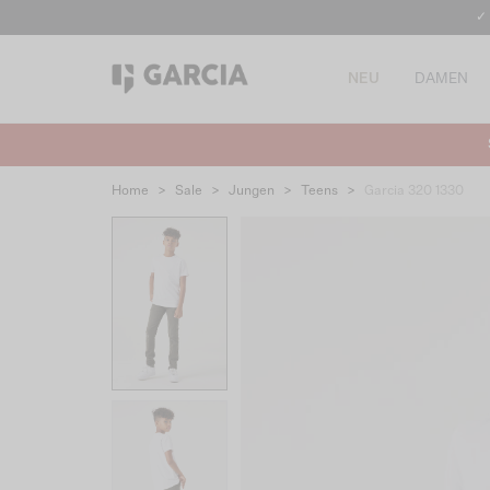
✓
NEU
DAMEN
Home
>
Sale
>
Jungen
>
Teens
>
Garcia 320 1330