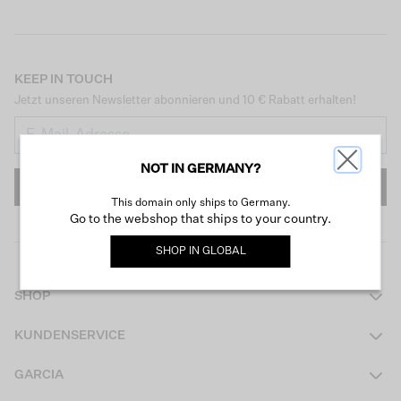
KEEP IN TOUCH
Jetzt unseren Newsletter abonnieren und 10 € Rabatt erhalten!
NOT IN GERMANY?
ANMELDEN
This domain only ships to Germany.
Go to the webshop that ships to your country.
SHOP IN
GLOBAL
SHOP
Damen
KUNDENSERVICE
Herren
Kontakt
GARCIA
Mädchen Teens
FAQ