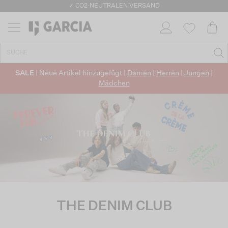
✓ CO2-NEUTRALEN VERSAND
SALE
| Neue Artikel hinzugefügt |
Damen
|
Herren
|
Jungen
|
Mädchen
THE DENIM CLUB