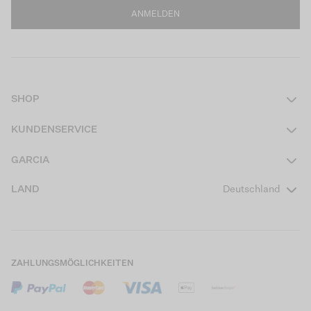
ANMELDEN
SHOP
Damen
KUNDENSERVICE
Herren
Kontakt
GARCIA
Mädchen Teens
FAQ
Über uns
LAND
Deutschland
Jungen Teens
Aktionsbedingungen
Garcia Stories
Mädchen Kids
Versand
Our Responsible Journey
Jungen Kids
Rücksendung
Store Locator
ZAHLUNGSMÖGLICHKEITEN
Sale
Cookies
Careers
Mein Konto
B2B Kontaktinformationen