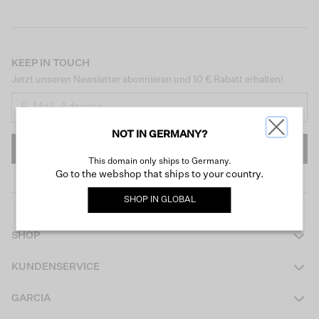
KEEP IN TOUCH
Jetzt unseren Newsletter abonnieren und 10 € Rabatt erhalten!
NOT IN GERMANY?
ANMELDEN
This domain only ships to Germany.
Go to the webshop that ships to your country.
SHOP IN
GLOBAL
SHOP
Damen
KUNDENSERVICE
Herren
Kontakt
GARCIA
Mädchen Teens
FAQ