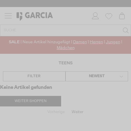
SALE
| Neue Artikel hinzugefügt |
Damen
|
Herren
|
Jungen
|
Mädchen
TEENS
FILTER
NEWEST
Keine Artikel gefunden
WEITER SHOPPEN
Vorherige
Weiter