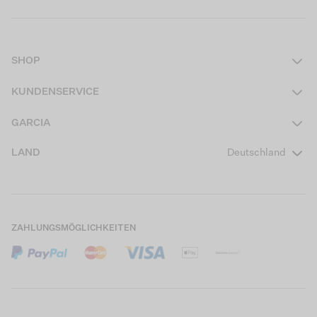
SHOP
Damen
KUNDENSERVICE
Herren
Kontakt
GARCIA
Mädchen Teens
FAQ
Über uns
LAND
Deutschland
Jungen Teens
Aktionsbedingungen
Garcia Stories
Mädchen Kids
Versand
Our Responsible Journey
Jungen Kids
Rücksendung
Store Locator
ZAHLUNGSMÖGLICHKEITEN
Sale
Cookies
Careers
Mein Konto
B2B Kontaktinformationen
Größentabellen
B2B Portal