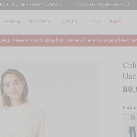
 KOSTENLOSER VERSAND AB 50 €
✓ CO2-NEUTRALEN VERSAND
HERREN
MÄDCHEN
JUNGEN
JEANS
SALE
SALE
| Neue Artikel hinzugefügt |
Damen
|
Herren
|
Jungen
|
Mädche
Cel
Use
89,
Farbe: