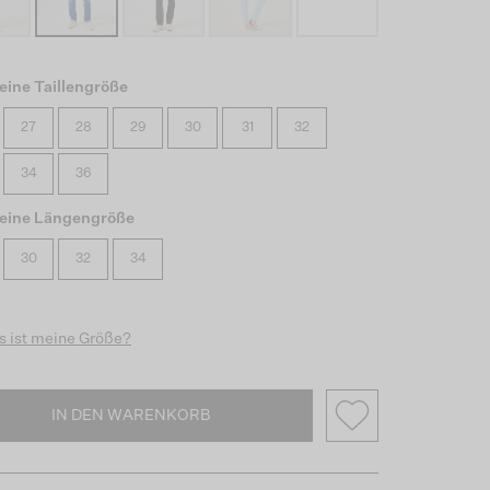
eine Taillengröße
27
28
29
30
31
32
34
36
eine Längengröße
30
32
34
 ist meine Größe?
IN DEN WARENKORB