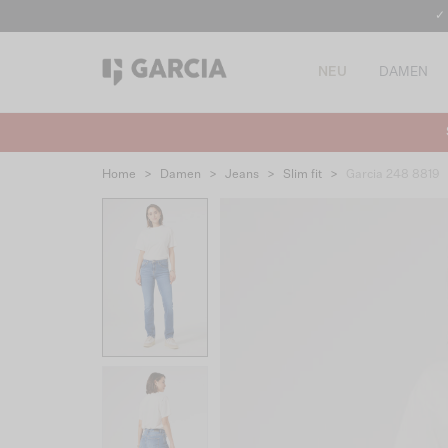
✓
NEU
DAMEN
Home
>
Damen
>
Jeans
>
Slim fit
>
Garcia 248 8819