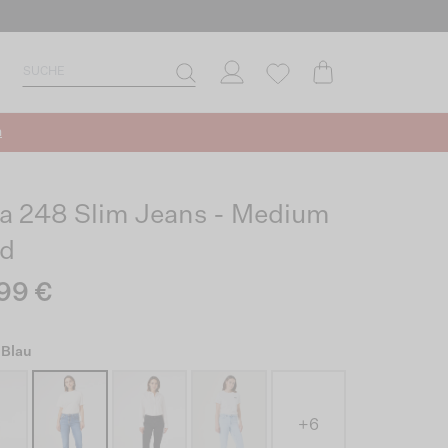
n
ia 248 Slim Jeans - Medium
d
99 €
 Blau
+6