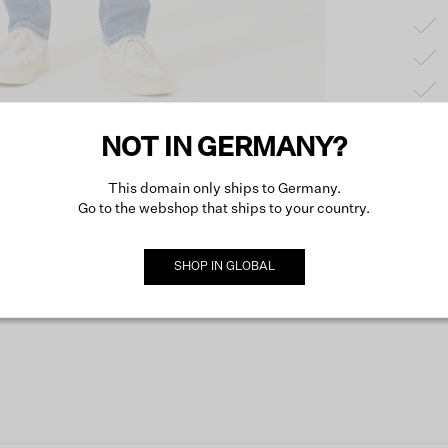
NOT IN GERMANY?
Produk
This domain only ships to Germany.
Go to the webshop that ships to your country.
Besch
SHOP IN
GLOBAL
Mehr ü