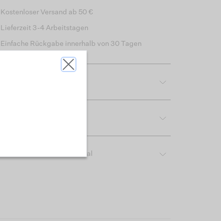
Kostenloser Versand ab 50 €
Lieferzeit 3-4 Arbeitstagen
Einfache Rückgabe innerhalb von 30 Tagen
tdetails
reibung & Passform
ber das verwendete Material