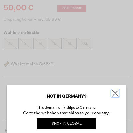
50,00 €
28% Rabatt
Ursprünglicher Preis: 69,99 €
Wähle eine Größe
XS
S
M
L
XL
XXL
Was ist meine Größe?
Kostenloser Versand ab 50 €
NOT IN GERMANY?
Lieferzeit 3-4 Arbeitstagen
Einfache Rückgabe innerhalb von 30 Tagen
This domain only ships to Germany.
Go to the webshop that ships to your country.
SHOP IN
GLOBAL
Produktdetails