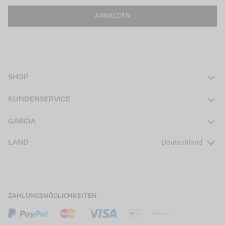
ANMELDEN
SHOP
Damen
KUNDENSERVICE
Herren
Kontakt
GARCIA
Mädchen Teens
FAQ
Über uns
LAND
Deutschland
Jungen Teens
Aktionsbedingungen
Garcia Stories
Mädchen Kids
Versand
Our Responsible Journey
Jungen Kids
Rücksendung
Store Locator
ZAHLUNGSMÖGLICHKEITEN
Sale
Cookies
Careers
Mein Konto