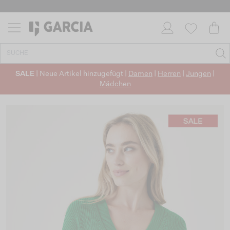
SALE
| Neue Artikel hinzugefügt |
Damen
|
Herren
|
Jungen
|
Mädchen