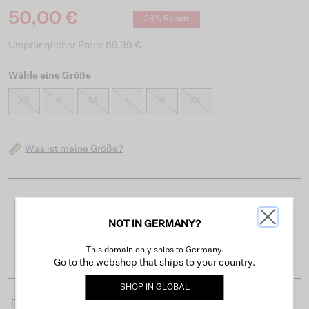
50,00 €
28% Rabatt
Ursprünglicher Preis: 69,99 €
Wähle eine Größe
XS
S
M
L
XL
XXL
Was ist meine Größe?
Kostenloser Versand ab 50 €
NOT IN GERMANY?
Lieferzeit 3-4 Arbeitstagen
Einfache Rückgabe innerhalb von 30 Tagen
This domain only ships to Germany.
Go to the webshop that ships to your country.
SHOP IN
GLOBAL
Produktdetails