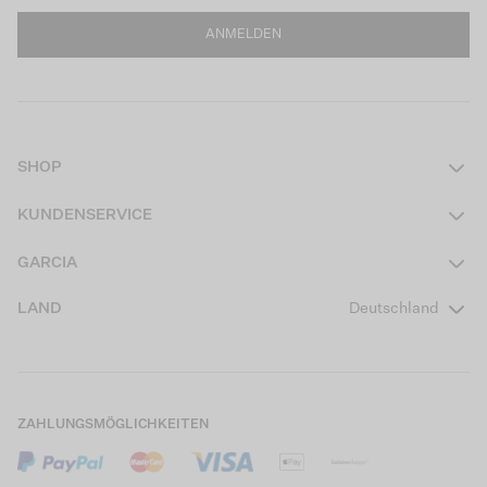
ANMELDEN
SHOP
Damen
KUNDENSERVICE
Herren
Kontakt
GARCIA
Mädchen Teens
FAQ
Über uns
LAND
Deutschland
Jungen Teens
Aktionsbedingungen
Garcia Stories
Mädchen Kids
Versand
Our Responsible Journey
Jungen Kids
Rücksendung
Store Locator
ZAHLUNGSMÖGLICHKEITEN
Sale
Cookies
Careers
Mein Konto