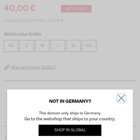
40,00 €
49% Rabatt
Ursprünglicher Preis: 79,99 €
Wähle eine Größe
XS
S
M
L
XL
XXL
Was ist meine Größe?
Kostenloser Versand ab 50 €
NOT IN GERMANY?
Lieferzeit 3-4 Arbeitstagen
Einfache Rückgabe innerhalb von 30 Tagen
This domain only ships to Germany.
Go to the webshop that ships to your country.
SHOP IN
GLOBAL
Produktdetails