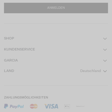
ANMELDEN
SHOP
Damen
KUNDENSERVICE
Herren
Kontakt
GARCIA
Mädchen Teens
FAQ
Über uns
LAND
Deutschland
Jungen Teens
Aktionsbedingungen
Garcia Stories
Mädchen Kids
Versand
Our Responsible Journey
Jungen Kids
Rücksendung
Store Locator
ZAHLUNGSMÖGLICHKEITEN
Sale
Cookies
Careers
Mein Konto