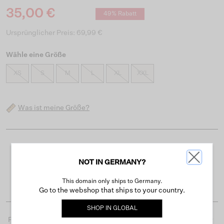
35,00 €
49% Rabatt
Ursprünglicher Preis: 69,99 €
Wähle eine Größe
XS
S
M
L
XL
XXL
Was ist meine Größe?
Kostenloser Versand ab 50 €
NOT IN GERMANY?
Lieferzeit 3-4 Arbeitstagen
Einfache Rückgabe innerhalb von 30 Tagen
This domain only ships to Germany.
Go to the webshop that ships to your country.
SHOP IN
GLOBAL
Produktdetails