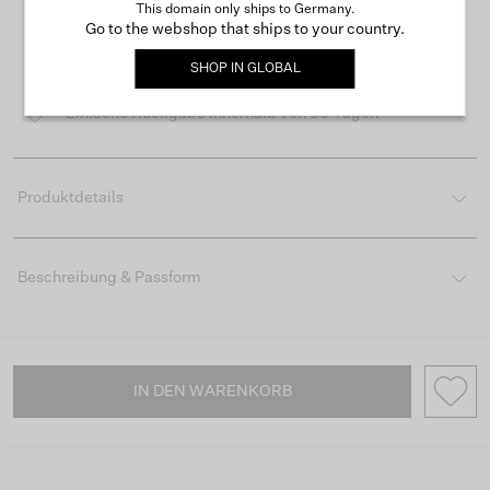
This domain only ships to Germany.
Go to the webshop that ships to your country.
Kostenloser Versand ab 50 €
SHOP IN
GLOBAL
Lieferzeit 3-4 Arbeitstagen
Einfache Rückgabe innerhalb von 30 Tagen
Produktdetails
Beschreibung & Passform
IN DEN WARENKORB