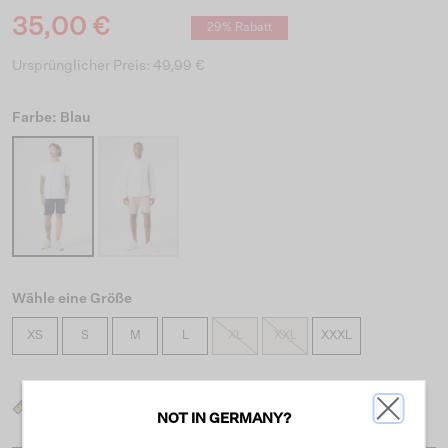
35,00 €
29% Rabatt
Ursprünglicher Preis: 49,99 €
Farbe: Blau
Wähle eine Größe
XS
S
M
L
XL
XXL
XXXL
Was ist meine Größe?
NOT IN GERMANY?