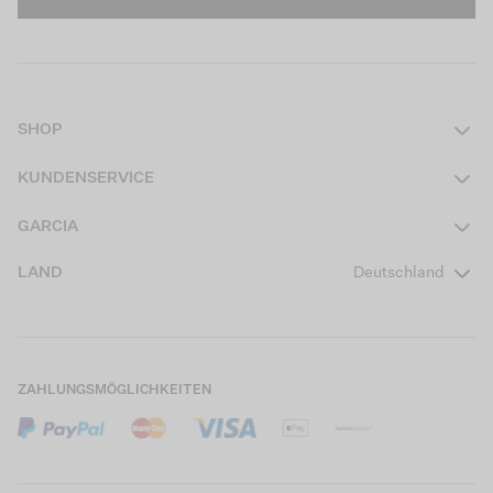
SHOP
Damen
KUNDENSERVICE
Herren
Kontakt
GARCIA
Mädchen Teens
FAQ
Über uns
LAND
Deutschland
Jungen Teens
Aktionsbedingungen
Garcia Stories
Mädchen Kids
Versand
Our Responsible Journey
Jungen Kids
Rücksendung
Store Locator
ZAHLUNGSMÖGLICHKEITEN
Sale
Cookies
Careers
Mein Konto
B2B Kontaktinformationen
Größentabellen