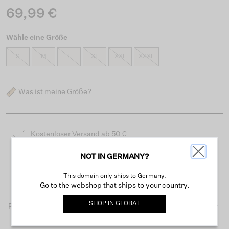
69,99 €
Wähle eine Größe
S
M
L
XL
XXL
XXXL
Was ist meine Größe?
Kostenloser Versand ab 50 €
Lieferzeit 3-4 Arbeitstagen
NOT IN GERMANY?
Einfache Rückgabe innerhalb von 30 Tagen
This domain only ships to Germany.
Go to the webshop that ships to your country.
SHOP IN
GLOBAL
Produktdetails