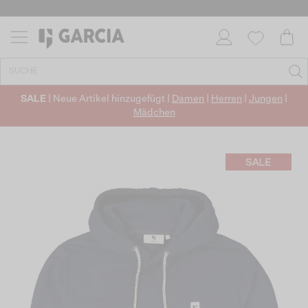
SALE
| Neue Artikel hinzugefügt |
Damen
|
Herren
|
Jungen
|
Mädchen