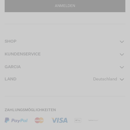
ANMELDEN
SHOP
Damen
KUNDENSERVICE
Herren
Kontakt
GARCIA
Mädchen Teens
FAQ
Über uns
LAND
Deutschland
Jungen Teens
Aktionsbedingungen
Garcia Stories
Mädchen Kids
Versand
Our Responsible Journey
Jungen Kids
Rücksendung
Store Locator
ZAHLUNGSMÖGLICHKEITEN
Sale
Cookies
Careers
Mein Konto
B2B Kontaktinformationen