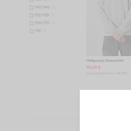
140/146
(
1
)
152/158
(
1
)
164/170
(
1
)
176
(
1
)
Hellgraues Sweatshirt
35,00 €
Ursprünglicher Preis: 49,99 €