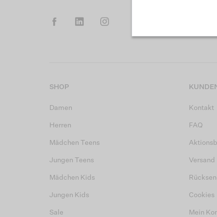
SHOP
KUNDEN
Damen
Kontakt
Herren
FAQ
Mädchen Teens
Aktions
Jungen Teens
Versand
Mädchen Kids
Rücksen
Jungen Kids
Cookies
Sale
Mein Ko