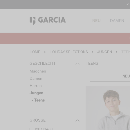
✓
NEU
DAMEN
HOME
>
HOLIDAY SELECTIONS
>
JUNGEN
>
TEE
GESCHLECHT
TEENS
Mädchen
NEU
Damen
Herren
Jungen
- Teens
GRÖSSE
128/134
(
1
)