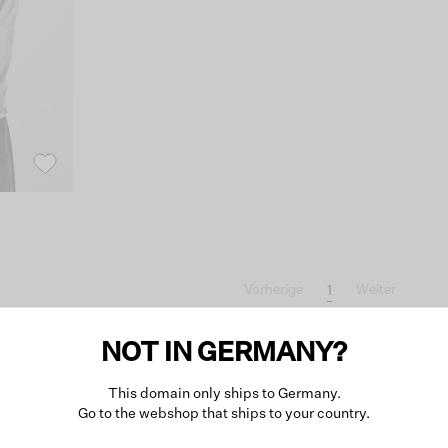
1
Vorherige
Weiter
NOT IN GERMANY?
This domain only ships to Germany.
Go to the webshop that ships to your country.