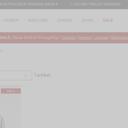
 KOSTENLOSER VERSAND AB 50 €
✓ CO2-NEUTRALEN VERSAND
HERREN
MÄDCHEN
JUNGEN
JEANS
SALE
SALE
| Neue Artikel hinzugefügt |
Damen
|
Herren
|
Jungen
|
Mädche
NS
1 artikel