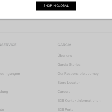
SHOP IN
GLOBAL
MELDE DICH JETZT FÜR UNSEREN NEWSLETTER AN
SERVICE
GARCIA
Über uns
Garcia Stories
bedingungen
Our Responsible Journey
Store Locator
dung
Careers
B2B Kontaktinformationen
nto
B2B Portal