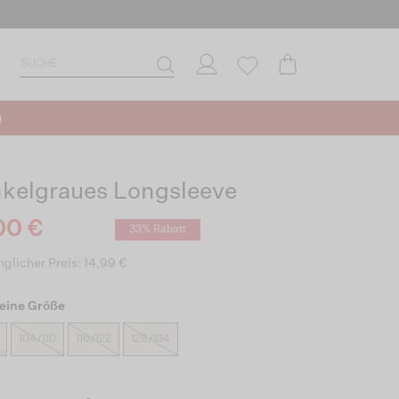
n
kelgraues Longsleeve
00 €
33% Rabatt
glicher Preis: 14,99 €
eine Größe
104/110
116/122
128/134