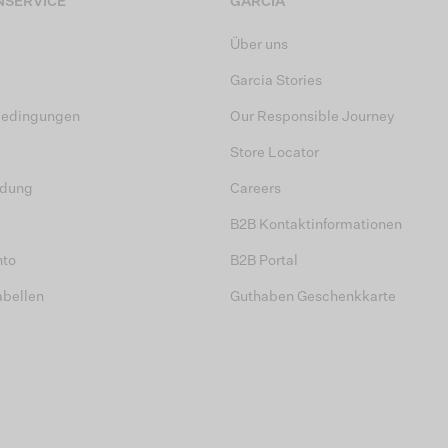
SERVICE
GARCIA
Über uns
Garcia Stories
bedingungen
Our Responsible Journey
Store Locator
dung
Careers
B2B Kontaktinformationen
nto
B2B Portal
abellen
Guthaben Geschenkkarte