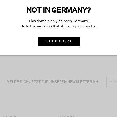
NOT IN GERMANY?
This domain only ships to Germany.
Go to the webshop that ships to your country.
SHOP IN
GLOBAL
MELDE DICH JETZT FÜR UNSEREN NEWSLETTER AN