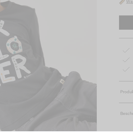
Was
Produk
Besch