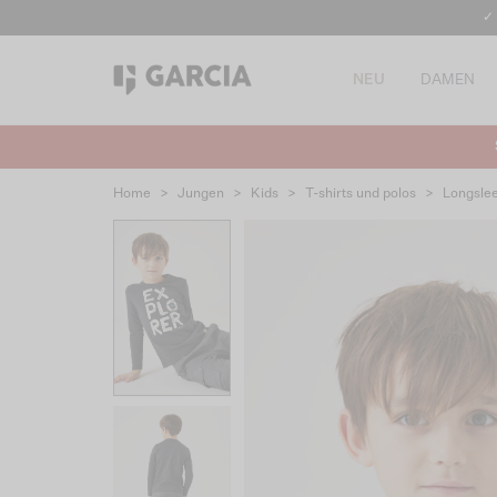
✓
NEU
DAMEN
Home
>
Jungen
>
Kids
>
T-shirts und polos
>
Longsle