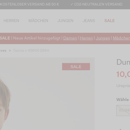
 KOSTENLOSER VERSAND AB 50 €
✓ CO2-NEUTRALEN VERSAND
HERREN
MÄDCHEN
JUNGEN
JEANS
SALE
SALE
| Neue Artikel hinzugefügt |
Damen
|
Herren
|
Jungen
|
Mädche
eves
>
Garcia v 45600 2884
Dun
10,
Ursprün
Wähle 
92/98