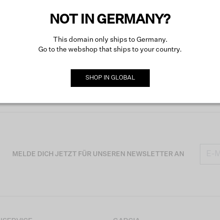
NOT IN GERMANY?
This domain only ships to Germany.
Go to the webshop that ships to your country.
SHOP IN
GLOBAL
MELDE DICH JETZT FÜR UNSEREN NEWSLETTER AN