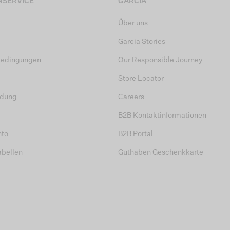
SERVICE
GARCIA
Über uns
Garcia Stories
bedingungen
Our Responsible Journey
Store Locator
dung
Careers
B2B Kontaktinformationen
nto
B2B Portal
abellen
Guthaben Geschenkkarte