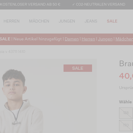
 KOSTENLOSER VERSAND AB 50 €
✓ CO2-NEUTRALEN VERSAND
HERREN
MÄDCHEN
JUNGEN
JEANS
SALE
SALE
| Neue Artikel hinzugefügt |
Damen
|
Herren
|
Jungen
|
Mädche
cia v 43711 1410
Bra
40,
Ursprün
Wähle 
128
170