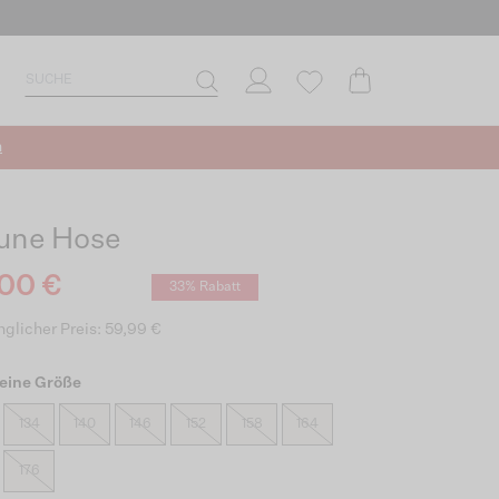
n
une Hose
00 €
33% Rabatt
glicher Preis: 59,99 €
eine Größe
134
140
146
152
158
164
176