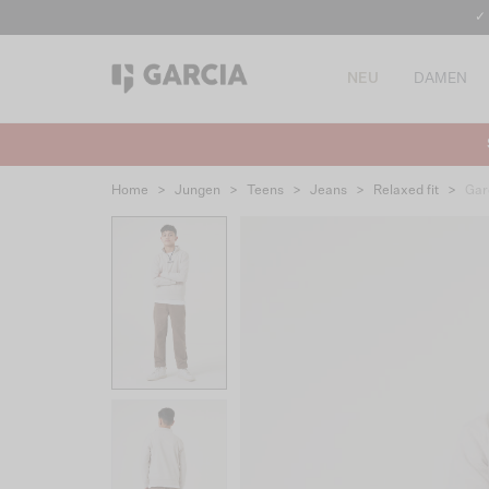
✓
NEU
DAMEN
Home
>
Jungen
>
Teens
>
Jeans
>
Relaxed fit
>
Gar