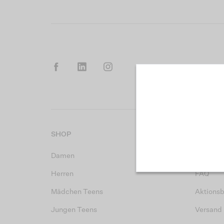
SHOP
KUNDEN
Damen
Kontakt
Herren
FAQ
Mädchen Teens
Aktions
Jungen Teens
Versand