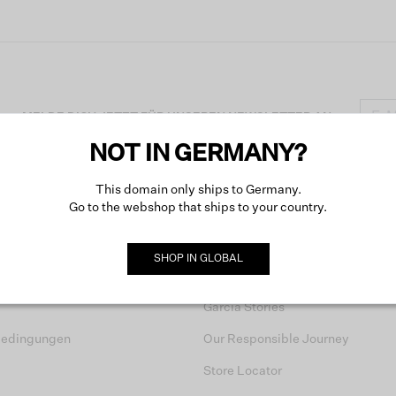
MELDE DICH JETZT FÜR UNSEREN NEWSLETTER AN
NOT IN GERMANY?
This domain only ships to Germany.
Go to the webshop that ships to your country.
SERVICE
GARCIA
SHOP IN
GLOBAL
Über uns
Garcia Stories
bedingungen
Our Responsible Journey
Store Locator