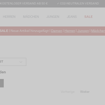
 KOSTENLOSER VERSAND AB 50 €
✓ CO2-NEUTRALEN VERSAND
HERREN
MÄDCHEN
JUNGEN
JEANS
SALE
SALE
| Neue Artikel hinzugefügt |
Damen
|
Herren
|
Jungen
|
Mädche
ST
nden
Vorherige
Weiter