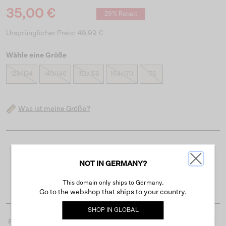
35,00 €
29% Rabatt
Ursprünglicher Preis: 49,99 €
Wähle eine Größe
128/134
140/146
152/158
164/170
176
Was ist meine Größe?
Kostenloser Versand ab 50 €
NOT IN GERMANY?
Lieferzeit 3-4 Arbeitstagen
Einfache Rückgabe innerhalb von 30 Tagen
This domain only ships to Germany.
Go to the webshop that ships to your country.
SHOP IN
GLOBAL
Produktdetails