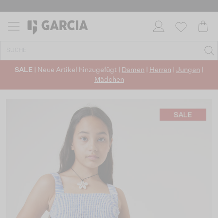
SALE
| Neue Artikel hinzugefügt |
Damen
|
Herren
|
Jungen
|
Mädchen