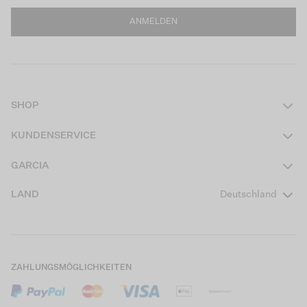
ANMELDEN
SHOP
Damen
KUNDENSERVICE
Herren
Kontakt
GARCIA
Mädchen Teens
FAQ
Über uns
LAND
Deutschland
Jungen Teens
Aktionsbedingungen
Garcia Stories
Mädchen Kids
Versand
Our Responsible Journey
Jungen Kids
Rücksendung
Store Locator
ZAHLUNGSMÖGLICHKEITEN
Sale
Cookies
Careers
Mein Konto