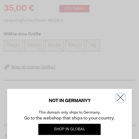
35,00 €
29% Rabatt
Ursprünglicher Preis: 49,99 €
Wähle eine Größe
128/134
140/146
152/158
164/170
176
Was ist meine Größe?
Kostenloser Versand ab 50 €
NOT IN GERMANY?
Lieferzeit 3-4 Arbeitstagen
Einfache Rückgabe innerhalb von 30 Tagen
This domain only ships to Germany.
Go to the webshop that ships to your country.
SHOP IN
GLOBAL
Produktdetails