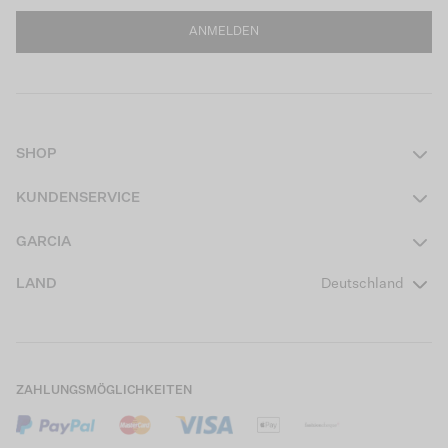
ANMELDEN
SHOP
Damen
KUNDENSERVICE
Herren
Kontakt
GARCIA
Mädchen Teens
FAQ
Über uns
LAND
Deutschland
Jungen Teens
Aktionsbedingungen
Garcia Stories
Mädchen Kids
Versand
Our Responsible Journey
Jungen Kids
Rücksendung
Store Locator
ZAHLUNGSMÖGLICHKEITEN
Sale
Cookies
Careers
Mein Konto