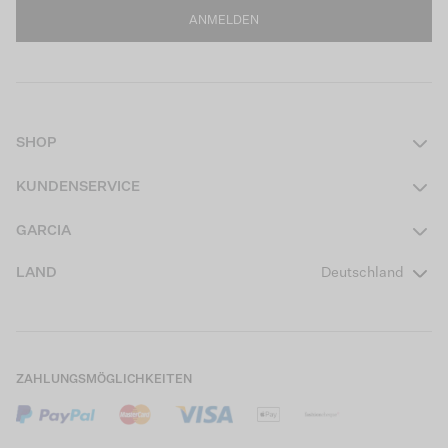
ANMELDEN
SHOP
Damen
KUNDENSERVICE
Herren
Kontakt
GARCIA
Mädchen Teens
FAQ
Über uns
LAND
Deutschland
Jungen Teens
Aktionsbedingungen
Garcia Stories
Mädchen Kids
Versand
Our Responsible Journey
Jungen Kids
Rücksendung
Store Locator
ZAHLUNGSMÖGLICHKEITEN
Sale
Cookies
Careers
Mein Konto
B2B Kontaktinformationen